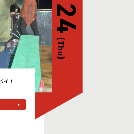
(Thu)
バイ！
る