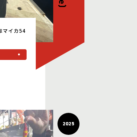
はマイカ54
る
2025