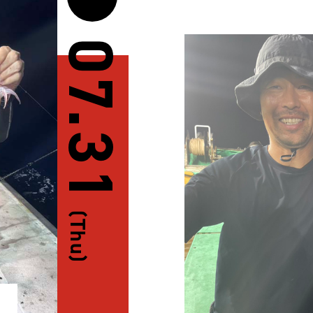
07.31
(Thu)