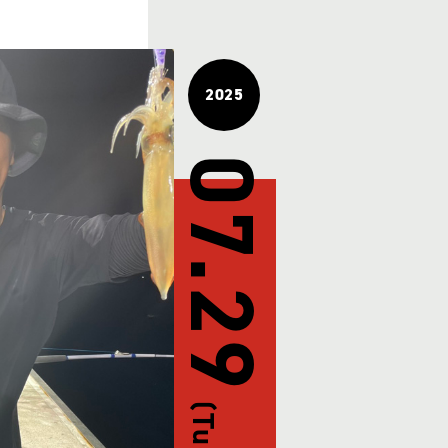
2025
07.29
(Tue)