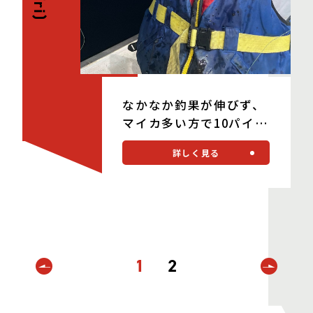
(Fri)
なかなか釣果が伸びず、
マイカ多い方で10パイで
した・・・。
詳しく見る
1
2