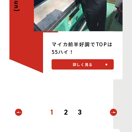
(Sun)
マイカ前半好調でTOPは
55ハイ！
詳しく見る
1
2
3