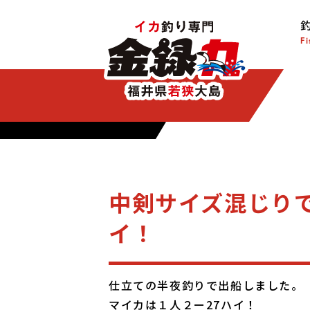
Fi
中剣サイズ混じりで
イ！
仕立ての半夜釣りで出船しました。
マイカは１人２ー27ハイ！