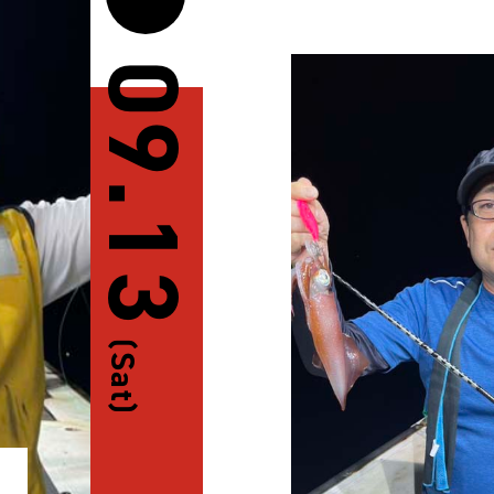
09.13
(Sat)