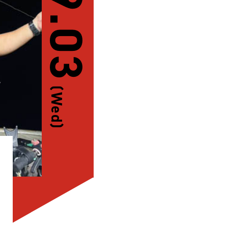
09.03
(Wed)