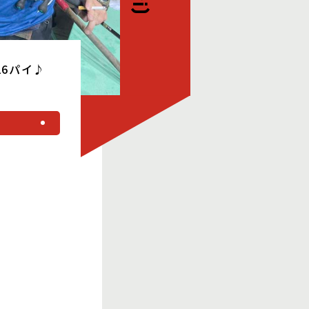
6パイ♪
る