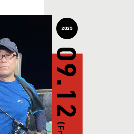
2025
09.12
(Fri)