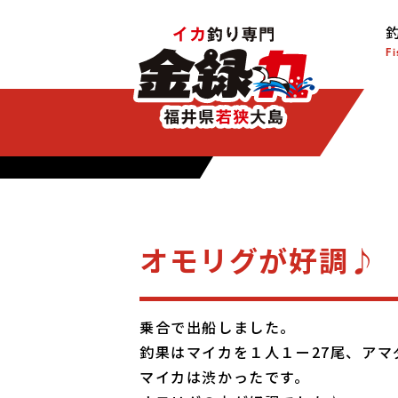
Fi
オモリグが好調♪
乗合で出船しました。
釣果はマイカを１人１ー27尾、アマ
マイカは渋かったです。