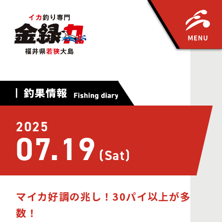
2025
07.19
(Sat)
マイカ好調の兆し！30パイ以上が多
数！